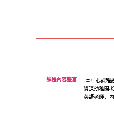
跳
至
内
容
課程內容豐富
-本中心課程
資深幼稚園
英語老師、