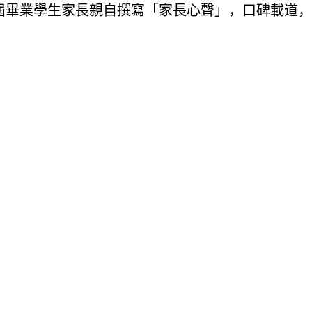
屆畢業學生家長親自撰寫「家長心聲」，口碑載道